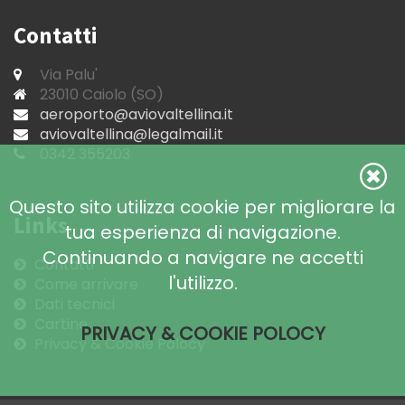
Contatti
Via Palu'
23010 Caiolo (SO)
aeroporto@aviovaltellina.it
aviovaltellina@legalmail.it
0342 355203
Questo sito utilizza cookie per migliorare la
Links
tua esperienza di navigazione.
Continuando a navigare ne accetti
Contatti
l'utilizzo.
Come arrivare
Dati tecnici
Cartine
PRIVACY & COOKIE POLOCY
Privacy & Cookie Polocy