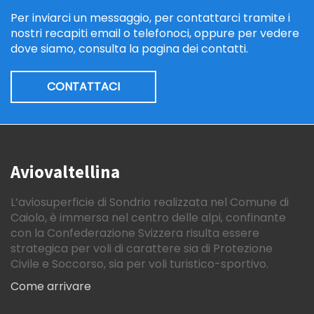
Per inviarci un messaggio, per contattarci tramite i
nostri recapiti email o telefonoci, oppure per vedere
dove siamo, consulta la pagina dei contatti.
CONTATTACI
Aviovaltellina
L’aviosuperficie di Sondrio realizzata nel Comune di
Caiolo, è immersa nel centro delle alpi, confinante
con la Confederazione Svizzera risulta essere
strategica per voli di carattere sia di Protezione
Civile e Soccorso, sia per voli turistico-sportivo.
Come arrivare