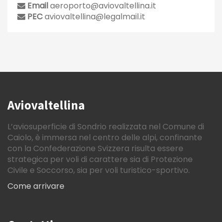
Email
aeroporto@aviovaltellina.it
PEC
aviovaltellina@legalmail.it
Aviovaltellina
L’aviosuperficie di Sondrio realizzata nel Comune di
Caiolo, è immersa nel centro delle alpi, confinante
con la Confederazione Svizzera risulta essere
strategica per voli di carattere sia di Protezione
Civile e Soccorso, sia per voli turistico-sportivo.
Come arrivare