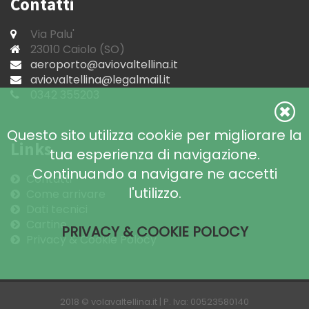
Contatti
Via Palu'
23010 Caiolo (SO)
aeroporto@aviovaltellina.it
aviovaltellina@legalmail.it
0342 355203
Questo sito utilizza cookie per migliorare la
Links
tua esperienza di navigazione.
Continuando a navigare ne accetti
Contatti
l'utilizzo.
Come arrivare
Dati tecnici
Cartine
PRIVACY & COOKIE POLOCY
Privacy & Cookie Polocy
2018 © volavaltellina.it | P. Iva: 00523580140